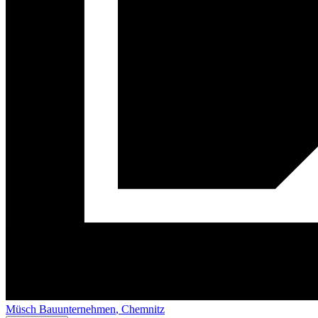
Müsch
Bau
unternehmen
, Chemnitz