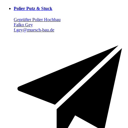
Polier Putz & Stuck
Geprüfter Polier Hochbau
Falko Gey
f.gey@muesch-bau.de