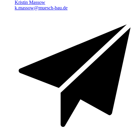
Kristin Massow
k.massow@muesch-bau.de